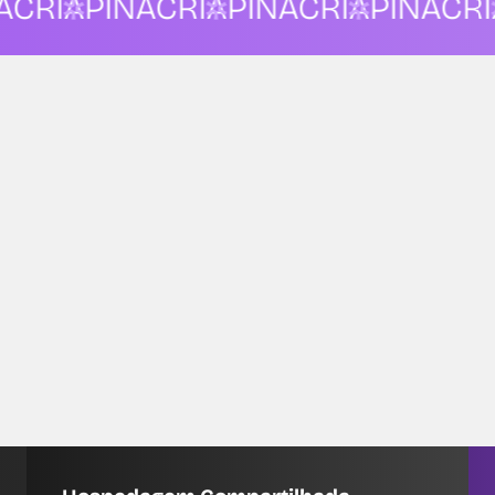
RIA
PINACRIA
PINACRIA
PINACRIA
P
CENTRALIZAÇÃO
Por que escolher uma
Hospedagem Dedicada
tilhado
dedicado