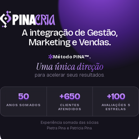
A integração de Gestão,
Marketing e Vendas.
Método PINA™.
Uma única direção
para acelerar seus resultados.
50
+650
+100
ANOS SOMADOS
CLIENTES
AVALIAÇÕES 5
ATENDIDOS
ESTRELAS
Experiência somada das sócias
Pietra Pina e Patricia Pina.