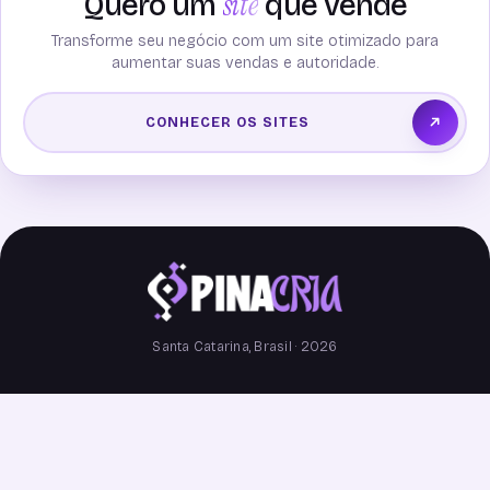
site
Quero um
que vende
Transforme seu negócio com um site otimizado para
aumentar suas vendas e autoridade.
CONHECER OS SITES
Santa Catarina, Brasil · 2026